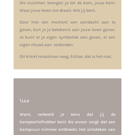
Die inzichten brengen je tot de kern, jouw kern.
Waar jouw leven om draait. Wie jij bent.
Door hier een moment van aandacht aan te
geven, kun je je betekenis aan jouw leven geven.
Je kunt er je eigen symboliek aan geven, er een
eigen ritueel aan verbinden.
Dit klinkt misschien vaag. Echter, dat is het niet.
Vuur
Want, verbeeld je eens dat jij de
kampeerliefhebber bent die ervoor zorgt dat een
kampvuur nimmer ontbreekt. Het ontsteken van