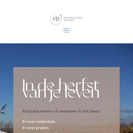
In de herfst
van je leven
Afscheid nemen zit verweven in het leven.
Er over nadenken.
Er over praten.