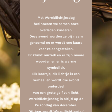
Met Wereldlichtjesdag
herinneren we samen onze
overleden kinderen.
Deze avond worden ze bij naam
genoemd en er wordt een kaars
voor ze aangestoken.
Er klinkt muziek en er zijn mooie
woorden en er is warme
symboliek.
Elk kaarsje, elk lichtje is een
verhaal en wordt die avond
onderdeel
van een grote golf van licht.
Wereldlichtjesdag is altijd op de
2e zondag van december.
Dit jaar wordt Wereldlichtjesdag