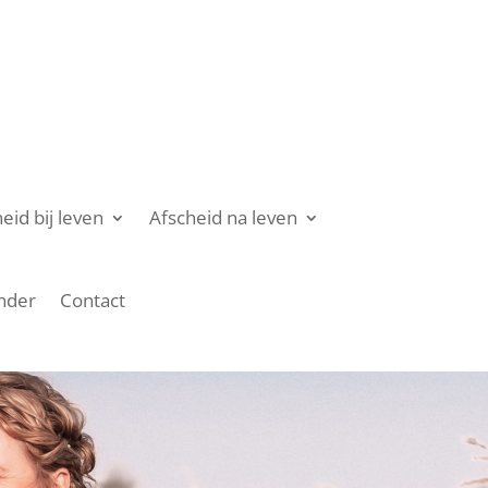
eid bij leven
Afscheid na leven
nder
Contact