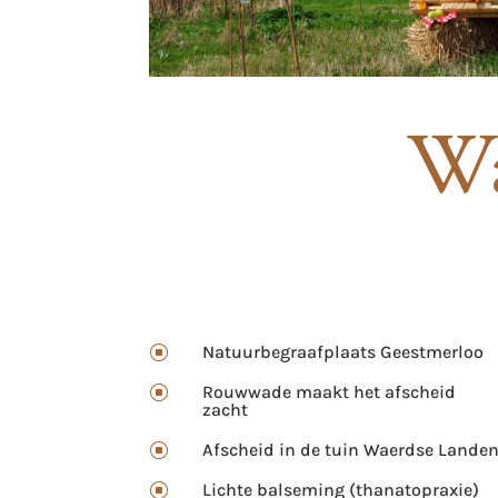
Wa
Natuurbegraafplaats Geestmerloo
]
Rouwwade maakt het afscheid
]
zacht
Afscheid in de tuin Waerdse Lande
]
Lichte balseming (thanatopraxie)
]