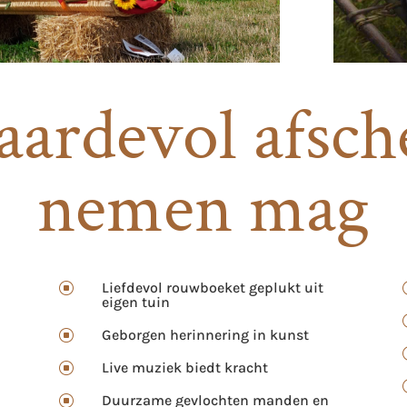
ardevol afsch
nemen mag
Liefdevol rouwboeket geplukt uit
]
eigen tuin
Geborgen herinnering in kunst
]
n
Live muziek biedt kracht
]
Duurzame gevlochten manden en
]