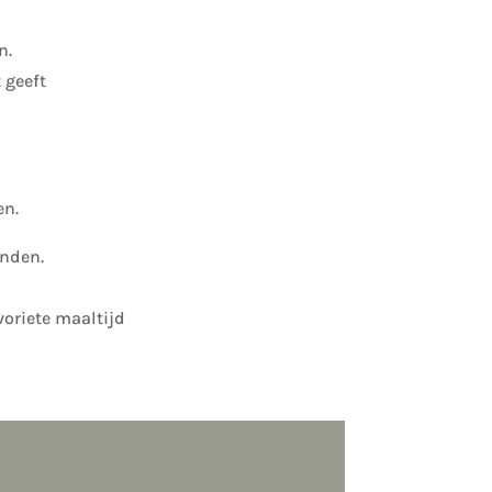
n.
 geeft
en.
inden.
oriete maaltijd