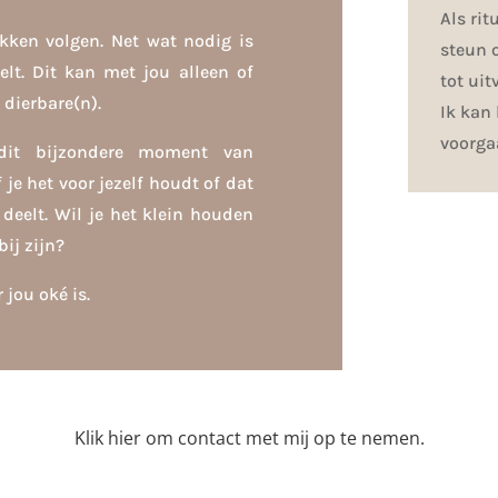
Als rit
ekken volgen. Net wat nodig is
steun 
lt. Dit kan met jou alleen of
tot uit
 dierbare(n).
Ik kan
voorga
dit bijzondere moment van
 je het voor jezelf houdt of dat
 deelt. Wil je het klein houden
bij zijn?
 jou oké is.
Klik
hier
om contact met mij op te nemen.