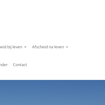
eid bij leven
Afscheid na leven
nder
Contact