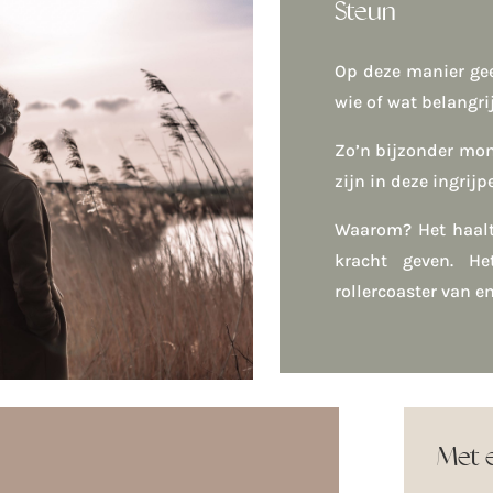
Steun
Op deze manier gee
wie of wat belangrij
Zo’n bijzonder mom
zijn in deze ingrijp
Waarom? Het haalt 
kracht geven. H
rollercoaster van e
Met 