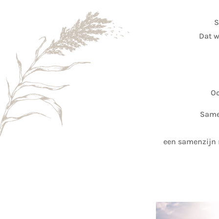
S
Dat w
Oo
Samen
een samenzijn 