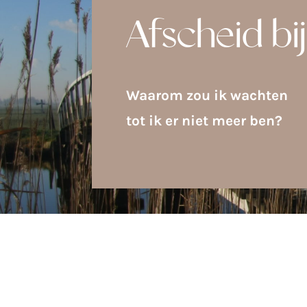
Afscheid bij
Waarom zou ik wachten
tot ik er niet meer ben?